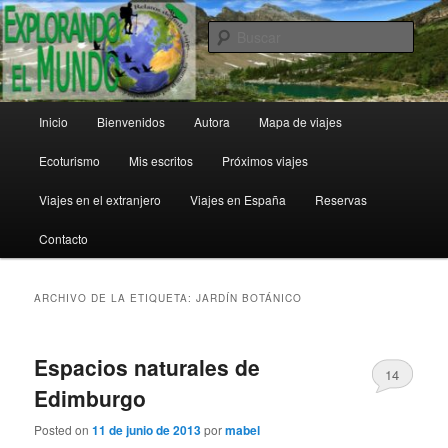
Ir
Ir
al
al
Busc
contenido
contenido
principal
secundario
Explorando el Mundo
Menú
Inicio
Bienvenidos
Autora
Mapa de viajes
principal
Ecoturismo
Mis escritos
Próximos viajes
Viajes en el extranjero
Viajes en España
Reservas
Contacto
ARCHIVO DE LA ETIQUETA:
JARDÍN BOTÁNICO
Espacios naturales de
14
Edimburgo
Posted on
11 de junio de 2013
por
mabel