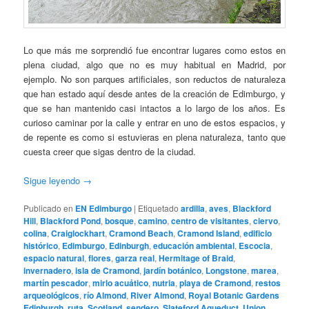
Lo que más me sorprendió fue encontrar lugares como estos en
plena ciudad, algo que no es muy habitual en Madrid, por
ejemplo. No son parques artificiales, son reductos de naturaleza
que han estado aquí desde antes de la creación de Edimburgo, y
que se han mantenido casi intactos a lo largo de los años. Es
curioso caminar por la calle y entrar en uno de estos espacios, y
de repente es como si estuvieras en plena naturaleza, tanto que
cuesta creer que sigas dentro de la ciudad.
Sigue leyendo
→
Publicado en
EN Edimburgo
|
Etiquetado
ardilla
,
aves
,
Blackford
Hill
,
Blackford Pond
,
bosque
,
camino
,
centro de visitantes
,
ciervo
,
colina
,
Craiglockhart
,
Cramond Beach
,
Cramond Island
,
edificio
histórico
,
Edimburgo
,
Edinburgh
,
educación ambiental
,
Escocia
,
espacio natural
,
flores
,
garza real
,
Hermitage of Braid
,
invernadero
,
isla de Cramond
,
jardín botánico
,
Longstone
,
marea
,
martín pescador
,
mirlo acuático
,
nutria
,
playa de Cramond
,
restos
arqueológicos
,
río Almond
,
River Almond
,
Royal Botanic Gardens
Edinburgh
,
ruta
,
Scotland
,
sendero
,
Slateford Aqueduct
,
Union