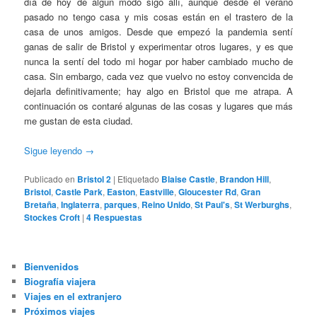
día de hoy de algún modo sigo allí, aunque desde el verano
pasado no tengo casa y mis cosas están en el trastero de la
casa de unos amigos. Desde que empezó la pandemia sentí
ganas de salir de Bristol y experimentar otros lugares, y es que
nunca la sentí del todo mi hogar por haber cambiado mucho de
casa. Sin embargo, cada vez que vuelvo no estoy convencida de
dejarla definitivamente; hay algo en Bristol que me atrapa. A
continuación os contaré algunas de las cosas y lugares que más
me gustan de esta ciudad.
Sigue leyendo
→
Publicado en
Bristol 2
|
Etiquetado
Blaise Castle
,
Brandon Hill
,
Bristol
,
Castle Park
,
Easton
,
Eastville
,
Gloucester Rd
,
Gran
Bretaña
,
Inglaterra
,
parques
,
Reino Unido
,
St Paul's
,
St Werburghs
,
Stockes Croft
|
4
Respuestas
Bienvenidos
Biografía viajera
Viajes en el extranjero
Próximos viajes