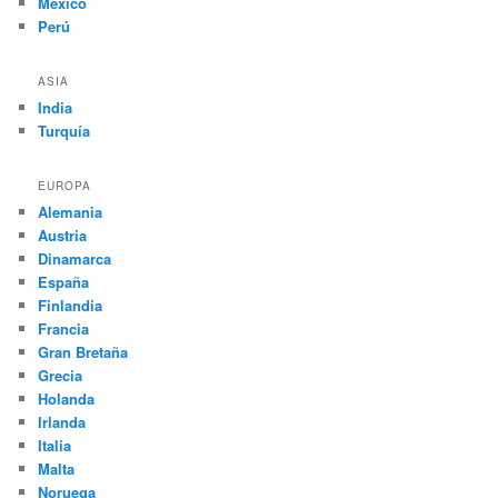
México
Perú
ASIA
India
Turquía
EUROPA
Alemania
Austria
Dinamarca
España
Finlandia
Francia
Gran Bretaña
Grecia
Holanda
Irlanda
Italia
Malta
Noruega