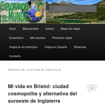
Ir
Ir
al
al
Busc
contenido
contenido
principal
secundario
Explorando el Mundo
Menú
Inicio
Bienvenidos
Autora
Mapa de viajes
principal
Ecoturismo
Mis escritos
Próximos viajes
Viajes en el extranjero
Viajes en España
Reservas
Contacto
ARCHIVO DE LA ETIQUETA:
EASTVILLE
Mi vida en Bristol: ciudad
4
cosmopolita y alternativa del
suroeste de Inglaterra