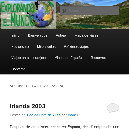
Ir
Ir
al
al
Busc
contenido
contenido
principal
secundario
Explorando el Mundo
Menú
Inicio
Bienvenidos
Autora
Mapa de viajes
principal
Ecoturismo
Mis escritos
Próximos viajes
Viajes en el extranjero
Viajes en España
Reservas
Contacto
ARCHIVO DE LA ETIQUETA:
DINGLE
Irlanda 2003
Posted on
1 de octubre de 2011
por
mabel
Después de estar seis meses en España, decidí emprender una