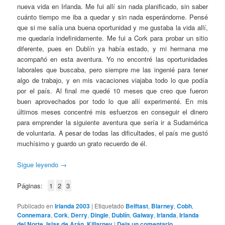
nueva vida en Irlanda. Me fui allí sin nada planificado, sin saber
cuánto tiempo me iba a quedar y sin nada esperándome. Pensé
que si me salía una buena oportunidad y me gustaba la vida allí,
me quedaría indefinidamente. Me fui a Cork para probar un sitio
diferente, pues en Dublín ya había estado, y mi hermana me
acompañó en esta aventura. Yo no encontré las oportunidades
laborales que buscaba, pero siempre me las ingenié para tener
algo de trabajo, y en mis vacaciones viajaba todo lo que podía
por el país. Al final me quedé 10 meses que creo que fueron
buen aprovechados por todo lo que allí experimenté. En mis
últimos meses concentré mis esfuerzos en conseguir el dinero
para emprender la siguiente aventura que sería ir a Sudamérica
de voluntaria. A pesar de todas las dificultades, el país me gustó
muchísimo y guardo un grato recuerdo de él.
Sigue leyendo
→
Páginas:
1
2
3
Publicado en
Irlanda 2003
|
Etiquetado
Belftast
,
Blarney
,
Cobh
,
Connemara
,
Cork
,
Derry
,
Dingle
,
Dublín
,
Galway
,
Irlanda
,
Irlanda
del Norte
,
Islas de Arán
,
Killarney
|
Deja un comentario