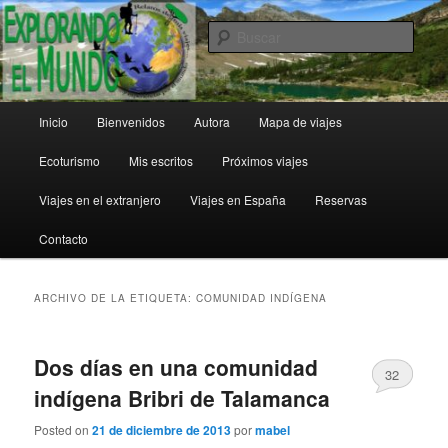
Ir
Ir
al
al
Busc
contenido
contenido
principal
secundario
Explorando el Mundo
Menú
Inicio
Bienvenidos
Autora
Mapa de viajes
principal
Ecoturismo
Mis escritos
Próximos viajes
Viajes en el extranjero
Viajes en España
Reservas
Contacto
ARCHIVO DE LA ETIQUETA:
COMUNIDAD INDÍGENA
Dos días en una comunidad
32
indígena Bribri de Talamanca
Posted on
21 de diciembre de 2013
por
mabel