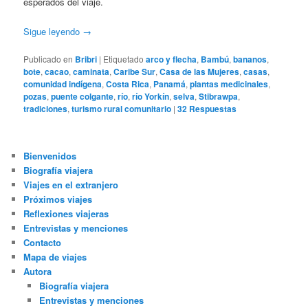
esperados del viaje.
Sigue leyendo
→
Publicado en
Bribri
|
Etiquetado
arco y flecha
,
Bambú
,
bananos
,
bote
,
cacao
,
caminata
,
Caribe Sur
,
Casa de las Mujeres
,
casas
,
comunidad indígena
,
Costa Rica
,
Panamá
,
plantas medicinales
,
pozas
,
puente colgante
,
río
,
río Yorkín
,
selva
,
Stibrawpa
,
tradiciones
,
turismo rural comunitario
|
32
Respuestas
Bienvenidos
Biografía viajera
Viajes en el extranjero
Próximos viajes
Reflexiones viajeras
Entrevistas y menciones
Contacto
Mapa de viajes
Autora
Biografía viajera
Entrevistas y menciones