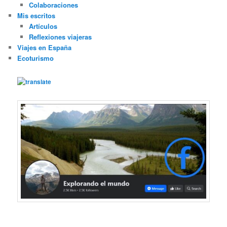
Colaboraciones
Mis escritos
Artículos
Reflexiones viajeras
Viajes en España
Ecoturismo