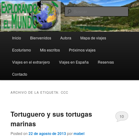
Ir
Ir
al
al
Busc
contenido
contenido
principal
secundario
Explorando el Mundo
Menú
Inicio
Bienvenidos
Autora
Mapa de viajes
principal
Ecoturismo
Mis escritos
Próximos viajes
Viajes en el extranjero
Viajes en España
Reservas
Contacto
ARCHIVO DE LA ETIQUETA:
CCC
Tortuguero y sus tortugas
10
marinas
Posted on
22 de agosto de 2013
por
mabel