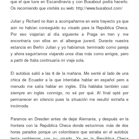
que el que tuve en Escandinavia y con Busabout podía hacerlo.
Os recomiendo que visitéis su web: http://www.busabout.com/
Julian y Richard no iban a acompañarme en este trayecto ya que
aún no habían conseguido su visado para la República Checa.
Por eso viajarían al día siguiente a Praga en tren y me
encontraría con ellos en el albergue juvenil. Durante nuestra
estancia en Berlín Julian y yo habíamos terminado como pareja
y ahora seguiríamos viajando unos días más como amigos, pero
a partir de Italia continuaría mi viaje sola.
El autobús salió a las 8 de la mañana. Me senté al lado de una
chica de Ecuador a la que intentaba hablar en español pero a
menudo me salía hablar en inglés. Ella hablaba también casi
siempre en inglés conmigo, no sé por qué. Al final opté por
permanecer en silencio pues la situación me resultó extraña e
incómoda.
Paramos en Dresden antes de dejar Alemania, y después en la
frontera con la República Checa donde estuvimos más de dos
horas parados porque un colombiano que estaba en el autobús
tenía problemas con su visado. Ya en la República Checa