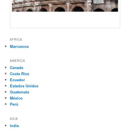
AFRICA
Marruecos
AMERICA
Canada
Costa Rica
Ecuador
Estados Unidos
Guatemala
México
Perú
ASIA
India