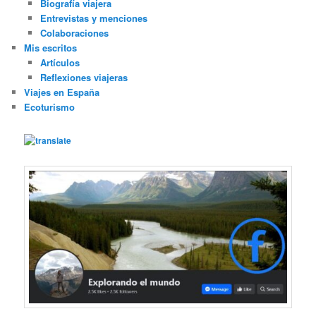
Biografía viajera
Entrevistas y menciones
Colaboraciones
Mis escritos
Artículos
Reflexiones viajeras
Viajes en España
Ecoturismo