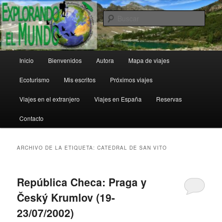
Ir
Ir
al
al
Busc
contenido
contenido
principal
secundario
Explorando el Mundo
Menú
Inicio
Bienvenidos
Autora
Mapa de viajes
principal
Ecoturismo
Mis escritos
Próximos viajes
Viajes en el extranjero
Viajes en España
Reservas
Contacto
ARCHIVO DE LA ETIQUETA:
CATEDRAL DE SAN VITO
República Checa: Praga y
Český Krumlov (19-
23/07/2002)