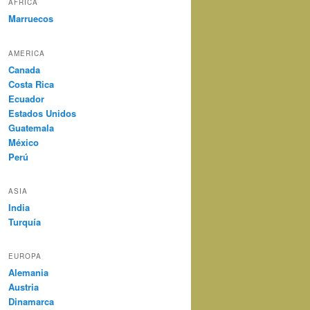
AFRICA
Marruecos
AMERICA
Canada
Costa Rica
Ecuador
Estados Unidos
Guatemala
México
Perú
ASIA
India
Turquía
EUROPA
Alemania
Austria
Dinamarca