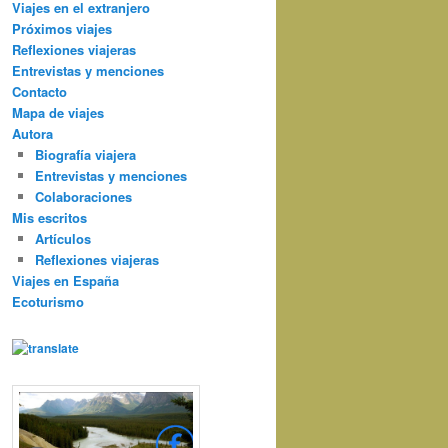
Viajes en el extranjero
Próximos viajes
Reflexiones viajeras
Entrevistas y menciones
Contacto
Mapa de viajes
Autora
Biografía viajera
Entrevistas y menciones
Colaboraciones
Mis escritos
Artículos
Reflexiones viajeras
Viajes en España
Ecoturismo