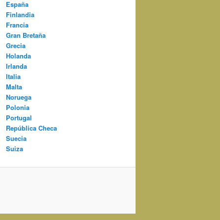
España
Finlandia
Francia
Gran Bretaña
Grecia
Holanda
Irlanda
Italia
Malta
Noruega
Polonia
Portugal
República Checa
Suecia
Suiza