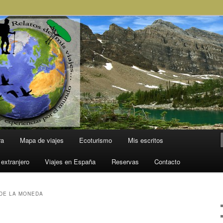
l Mundo
ra
Mapa de viajes
Ecoturismo
Mis escritos
 extranjero
Viajes en España
Reservas
Contacto
DE LA MONEDA