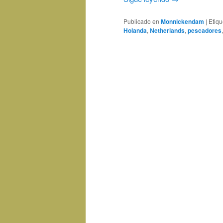
Publicado en
Monnickendam
|
Etiq
Holanda
,
Netherlands
,
pescadores