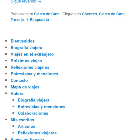
Sigue leyendo
→
Publicado en
Sierra de Gata
|
Etiquetado
Cáceres
,
Sierra de Gata
,
Trevejo
|
1
Respuesta
Bienvenidos
Biografía viajera
Viajes en el extranjero
Próximos viajes
Reflexiones viajeras
Entrevistas y menciones
Contacto
Mapa de viajes
Autora
Biografía viajera
Entrevistas y menciones
Colaboraciones
Mis escritos
Artículos
Reflexiones viajeras
Viajes en España