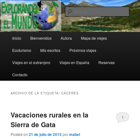
Ir
Ir
al
al
Busc
contenido
contenido
principal
secundario
Explorando el Mundo
Menú
Inicio
Bienvenidos
Autora
Mapa de viajes
principal
Ecoturismo
Mis escritos
Próximos viajes
Viajes en el extranjero
Viajes en España
Reservas
Contacto
ARCHIVO DE LA ETIQUETA:
CÁCERES
Vacaciones rurales en la
1
Sierra de Gata
Posted on
21 de julio de 2015
por
mabel