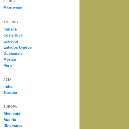
AFRICA
Marruecos
AMERICA
Canada
Costa Rica
Ecuador
Estados Unidos
Guatemala
México
Perú
ASIA
India
Turquía
EUROPA
Alemania
Austria
Dinamarca