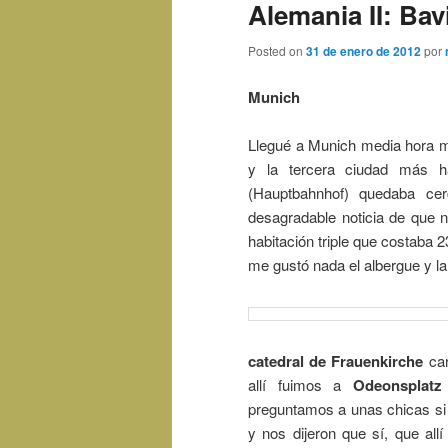
Alemania II: Bav
Posted on
31 de enero de 2012
por
Munich
Llegué a Munich media hora m
y la tercera ciudad más ha
(Hauptbahnhof) quedaba cer
desagradable noticia de que 
habitación triple que costaba 
me gustó nada el albergue y la
catedral de Frauenkirche
car
allí fuimos a
Odeonsplatz
preguntamos a unas chicas si 
y nos dijeron que sí, que all