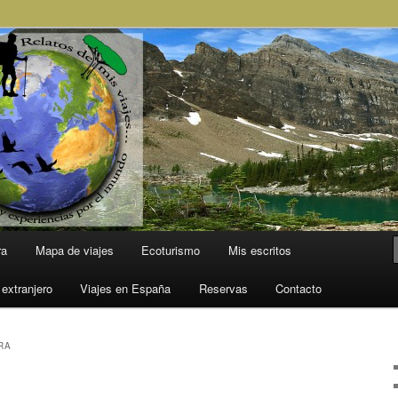
l Mundo
ra
Mapa de viajes
Ecoturismo
Mis escritos
 extranjero
Viajes en España
Reservas
Contacto
RA