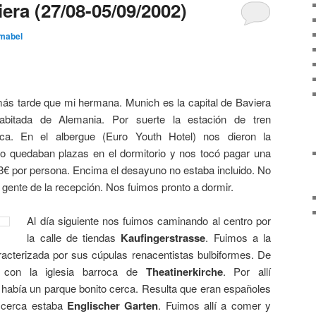
iera (27/08-05/09/2002)
mabel
ás tarde que mi hermana. Munich es la capital de Baviera
bitada de Alemania. Por suerte la estación de tren
ca. En el albergue (Euro Youth Hotel) nos dieron la
no quedaban plazas en el dormitorio y nos tocó pagar una
23€ por persona. Encima el desayuno no estaba incluido. No
 gente de la recepción. Nos fuimos pronto a dormir.
Al día siguiente nos fuimos caminando al centro por
la calle de tiendas
Kaufingerstrasse
. Fuimos a la
acterizada por sus cúpulas renacentistas bulbiformes. De
con la iglesia barroca de
Theatinerkirche
. Por allí
había un parque bonito cerca. Resulta que eran españoles
í cerca estaba
Englischer Garten
. Fuimos allí a comer y