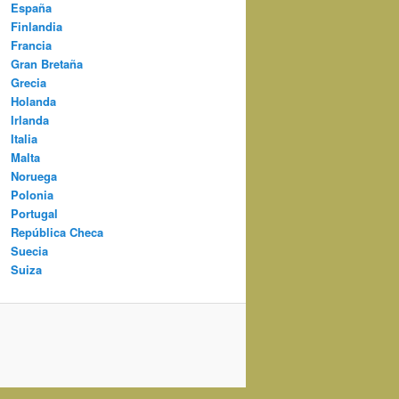
España
Finlandia
Francia
Gran Bretaña
Grecia
Holanda
Irlanda
Italia
Malta
Noruega
Polonia
Portugal
República Checa
Suecia
Suiza