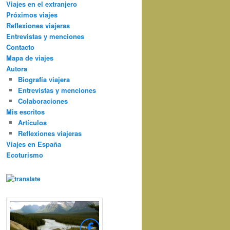
Viajes en el extranjero
Próximos viajes
Reflexiones viajeras
Entrevistas y menciones
Contacto
Mapa de viajes
Autora
Biografía viajera
Entrevistas y menciones
Colaboraciones
Mis escritos
Artículos
Reflexiones viajeras
Viajes en España
Ecoturismo