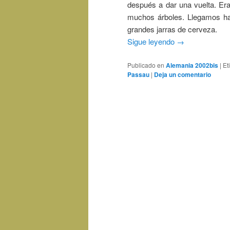
después a dar una vuelta. Era
muchos árboles. Llegamos ha
grandes jarras de cerveza.
Sigue leyendo
→
Publicado en
Alemania 2002bis
|
Et
Passau
|
Deja un comentario