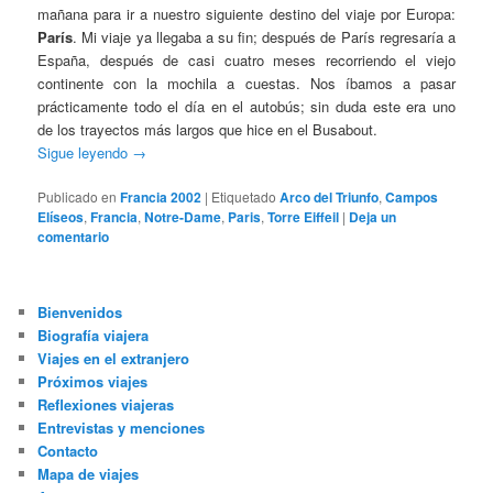
mañana para ir a nuestro siguiente destino del viaje por Europa:
París
. Mi viaje ya llegaba a su fin; después de París regresaría a
España, después de casi cuatro meses recorriendo el viejo
continente con la mochila a cuestas. Nos íbamos a pasar
prácticamente todo el día en el autobús; sin duda este era uno
de los trayectos más largos que hice en el Busabout.
Sigue leyendo
→
Publicado en
Francia 2002
|
Etiquetado
Arco del Triunfo
,
Campos
Elíseos
,
Francia
,
Notre-Dame
,
Paris
,
Torre Eiffeil
|
Deja un
comentario
Bienvenidos
Biografía viajera
Viajes en el extranjero
Próximos viajes
Reflexiones viajeras
Entrevistas y menciones
Contacto
Mapa de viajes