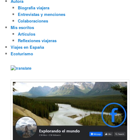
Autora
Biografía viajera
Entrevistas y menciones
Colaboraciones
Mis escritos
Artículos
Reflexiones viajeras
Viajes en España
Ecoturismo