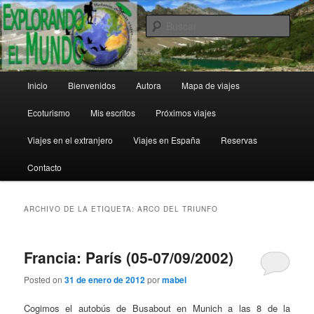
Ir
Ir
al
al
Busc
contenido
contenido
principal
secundario
Explorando el Mundo
Menú
Inicio
Bienvenidos
Autora
Mapa de viajes
principal
Ecoturismo
Mis escritos
Próximos viajes
Viajes en el extranjero
Viajes en España
Reservas
Contacto
ARCHIVO DE LA ETIQUETA:
ARCO DEL TRIUNFO
Francia: París (05-07/09/2002)
Posted on
31 de enero de 2012
por
mabel
Cogimos el autobús de Busabout en Munich a las 8 de la