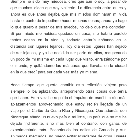
Siempre he sido muy miedosa, creo que aún lo soy, a pesar de
que muchos dicen que soy valiente. La diferencia entre antes y
ahora es que antes dejaba que mis miedos dominaran mi vida
hasta el punto de impedirme hacer muchas cosas; ahora yo hago
lo que quiero a pesar de mis miedos, no dejo que me controlen.
Si por miedo me hubiera quedado en casa, me habría perdido
tantas cosas en la vida, y todavía estaría soñando en la
distancia con lugares lejanos. Hoy día estos lugares han dejado
de ser lejanos, y yo he decidido ser parte de ellos, recuperando
un poco de mi misma en cada lugar que visito, enraizándome por
el mundo, y quitándome las máscaras que llevaba en la ciudad
en la que crecí para ser cada vez más yo misma.
Hace tiempo que quería escribir esta reflexión viajera pero
siempre lo iba aplazando, anteponiendo otras cosas que tenía
que hacer. Esta vez he seguido el impulso de escribirlo sin más
aplazamientos aprovechando que estoy recién llegada de un
viaje por el Caribe de Costa Rica y Nicaragua. Que además con
Nicaragua añado un nuevo país a mi lista, un país que no me ha
dejado indiferente, sino más bien al contrario, con ganas de
experimentarlo más. Recorriendo las calles de Granada y sus
animados mercados, no puedo evitar acordarme de otros lugares