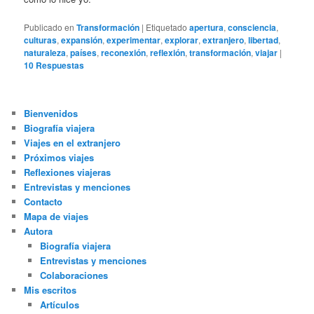
Publicado en
Transformación
|
Etiquetado
apertura
,
consciencia
,
culturas
,
expansión
,
experimentar
,
explorar
,
extranjero
,
libertad
,
naturaleza
,
países
,
reconexión
,
reflexión
,
transformación
,
viajar
|
10
Respuestas
Bienvenidos
Biografía viajera
Viajes en el extranjero
Próximos viajes
Reflexiones viajeras
Entrevistas y menciones
Contacto
Mapa de viajes
Autora
Biografía viajera
Entrevistas y menciones
Colaboraciones
Mis escritos
Artículos