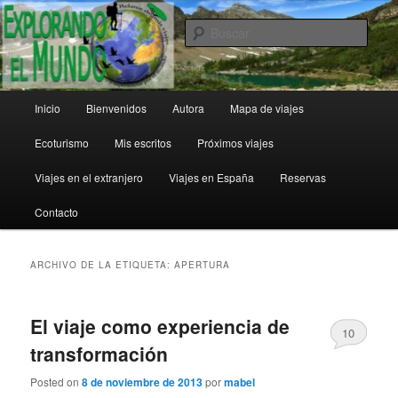
Ir
Ir
al
al
Busc
contenido
contenido
principal
secundario
Explorando el Mundo
Menú
Inicio
Bienvenidos
Autora
Mapa de viajes
principal
Ecoturismo
Mis escritos
Próximos viajes
Viajes en el extranjero
Viajes en España
Reservas
Contacto
ARCHIVO DE LA ETIQUETA:
APERTURA
El viaje como experiencia de
10
transformación
Posted on
8 de noviembre de 2013
por
mabel