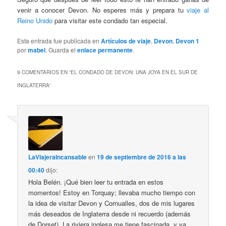
venir a conocer Devon. No esperes más y prepara tu
viaje al
Reino Unido
para visitar este condado tan especial.
Esta entrada fue publicada en
Artículos de viaje
,
Devon
,
Devon 1
por
mabel
. Guarda el
enlace permanente
.
9 COMENTARIOS EN “
EL CONDADO DE DEVON: UNA JOYA EN EL SUR DE
INGLATERRA
”
LaViajeraIncansable
en
19 de septiembre de 2016 a las
00:40
dijo:
Hola Belén. ¡Qué bien leer tu entrada en estos
momentos! Estoy en Torquay; llevaba mucho tiempo con
la idea de visitar Devon y Cornualles, dos de mis lugares
más deseados de Inglaterra desde ni recuerdo (además
de Dorset). La riviera inglesa me tiene fascinada, y ya