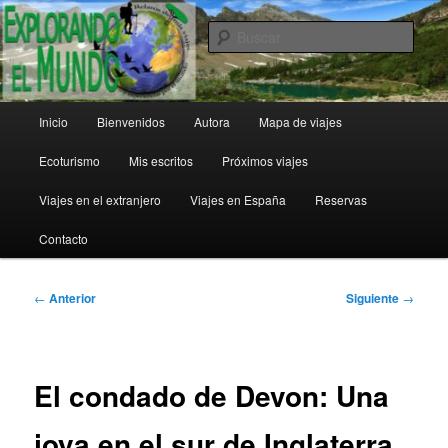
Ir
al
Busc
contenido
principal
Explorando el Mundo
Menú
Inicio
Bienvenidos
Autora
Mapa de viajes
principal
Ecoturismo
Mis escritos
Próximos viajes
Viajes en el extranjero
Viajes en España
Reservas
Contacto
Navegación
←
Anterior
Siguiente
→
de
entradas
El condado de Devon: Una
joya en el sur de Inglaterra