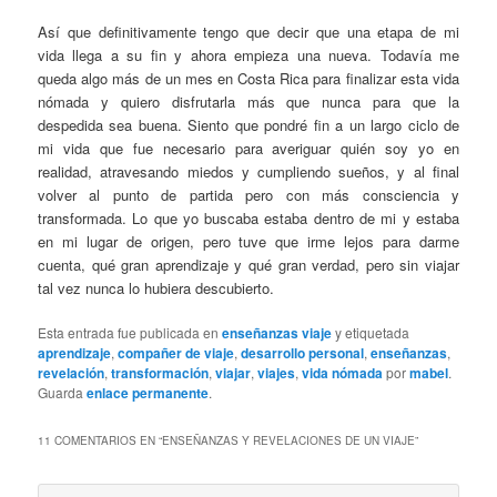
Así que definitivamente tengo que decir que una etapa de mi
vida llega a su fin y ahora empieza una nueva. Todavía me
queda algo más de un mes en Costa Rica para finalizar esta vida
nómada y quiero disfrutarla más que nunca para que la
despedida sea buena. Siento que pondré fin a un largo ciclo de
mi vida que fue necesario para averiguar quién soy yo en
realidad, atravesando miedos y cumpliendo sueños, y al final
volver al punto de partida pero con más consciencia y
transformada. Lo que yo buscaba estaba dentro de mi y estaba
en mi lugar de origen, pero tuve que irme lejos para darme
cuenta, qué gran aprendizaje y qué gran verdad, pero sin viajar
tal vez nunca lo hubiera descubierto.
Esta entrada fue publicada en
enseñanzas viaje
y etiquetada
aprendizaje
,
compañer de viaje
,
desarrollo personal
,
enseñanzas
,
revelación
,
transformación
,
viajar
,
viajes
,
vida nómada
por
mabel
.
Guarda
enlace permanente
.
11 COMENTARIOS EN “
ENSEÑANZAS Y REVELACIONES DE UN VIAJE
”