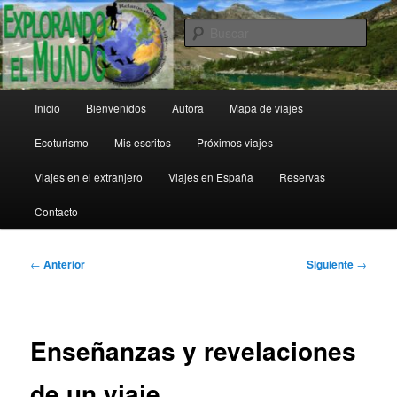
Ir
al
Busc
contenido
principal
Explorando el Mundo
Menú
Inicio
Bienvenidos
Autora
Mapa de viajes
principal
Ecoturismo
Mis escritos
Próximos viajes
Viajes en el extranjero
Viajes en España
Reservas
Contacto
Navegación
←
Anterior
Siguiente
→
de
entradas
Enseñanzas y revelaciones
de un viaje