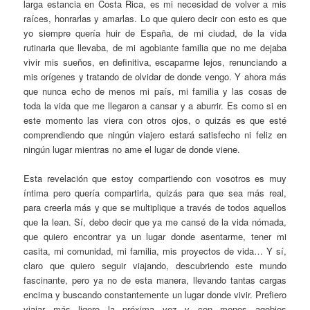
larga estancia en Costa Rica, es mi necesidad de volver a mis
raíces, honrarlas y amarlas. Lo que quiero decir con esto es que
yo siempre quería huir de España, de mi ciudad, de la vida
rutinaria que llevaba, de mi agobiante familia que no me dejaba
vivir mis sueños, en definitiva, escaparme lejos, renunciando a
mis orígenes y tratando de olvidar de donde vengo. Y ahora más
que nunca echo de menos mi país, mi familia y las cosas de
toda la vida que me llegaron a cansar y a aburrir. Es como si en
este momento las viera con otros ojos, o quizás es que esté
comprendiendo que ningún viajero estará satisfecho ni feliz en
ningún lugar mientras no ame el lugar de donde viene.
Esta revelación que estoy compartiendo con vosotros es muy
íntima pero quería compartirla, quizás para que sea más real,
para creerla más y que se multiplique a través de todos aquellos
que la lean. Sí, debo decir que ya me cansé de la vida nómada,
que quiero encontrar ya un lugar donde asentarme, tener mi
casita, mi comunidad, mi familia, mis proyectos de vida… Y sí,
claro que quiero seguir viajando, descubriendo este mundo
fascinante, pero ya no de esta manera, llevando tantas cargas
encima y buscando constantemente un lugar donde vivir. Prefiero
viajar más ligero la próxima vez y con menos agobios