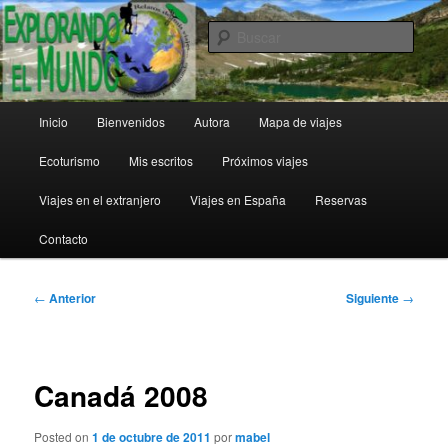
Ir
al
Busc
contenido
principal
Explorando el Mundo
Menú
Inicio
Bienvenidos
Autora
Mapa de viajes
principal
Ecoturismo
Mis escritos
Próximos viajes
Viajes en el extranjero
Viajes en España
Reservas
Contacto
Navegación
←
Anterior
Siguiente
→
de
entradas
Canadá 2008
Posted on
1 de octubre de 2011
por
mabel